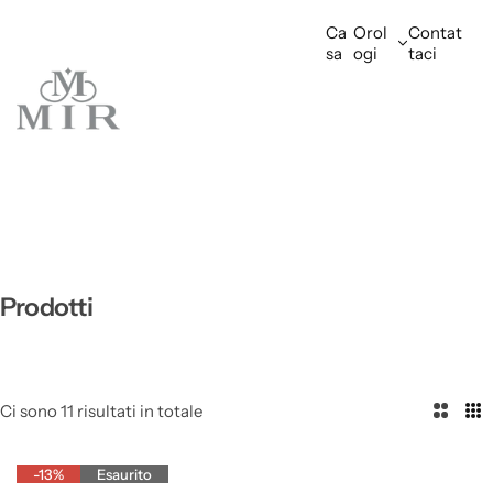
V
Ca
Orol
Contat
a
sa
ogi
taci
i
a
l
c
o
n
t
e
n
Prodotti
u
t
o
Ci sono 11 risultati in totale
2
3
-13%
Esaurito