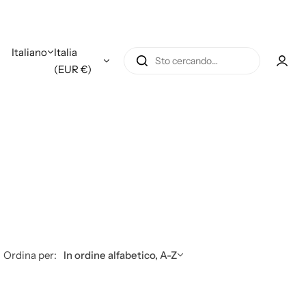
Italiano
Italia
S
(EUR €)
t
o
c
e
r
c
a
n
d
o
…
Ordina per:
In ordine alfabetico, A-Z